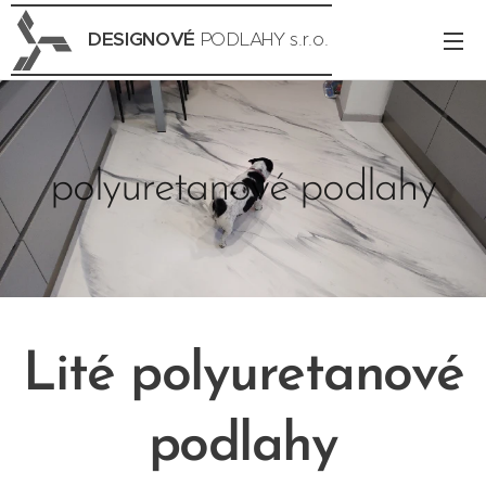
DESIGNOVÉ
PODLAHY s.r.o.
polyuretanové podlahy
Lité polyuretanové
podlahy